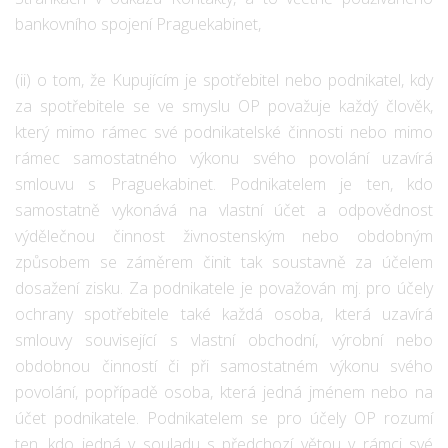
bankovního spojení Praguekabinet,
(ii) o tom, že Kupujícím je spotřebitel nebo podnikatel, kdy
za spotřebitele se ve smyslu OP považuje každý člověk,
který mimo rámec své podnikatelské činnosti nebo mimo
rámec samostatného výkonu svého povolání uzavírá
smlouvu s Praguekabinet. Podnikatelem je ten, kdo
samostatně vykonává na vlastní účet a odpovědnost
výdělečnou činnost živnostenským nebo obdobným
způsobem se záměrem činit tak soustavně za účelem
dosažení zisku. Za podnikatele je považován mj. pro účely
ochrany spotřebitele také každá osoba, která uzavírá
smlouvy související s vlastní obchodní, výrobní nebo
obdobnou činností či při samostatném výkonu svého
povolání, popřípadě osoba, která jedná jménem nebo na
účet podnikatele. Podnikatelem se pro účely OP rozumí
ten, kdo jedná v souladu s předchozí větou v rámci své