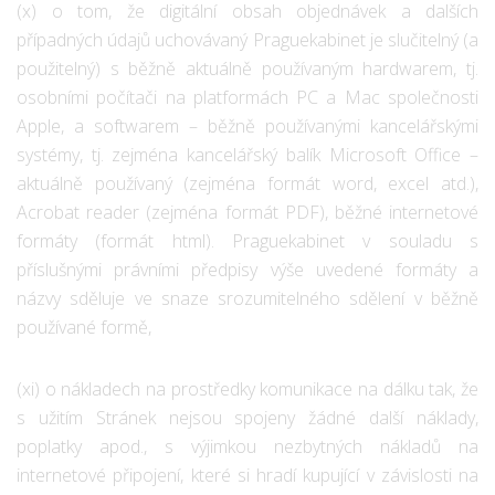
(x) o tom, že digitální obsah objednávek a dalších
případných údajů uchovávaný Praguekabinet je slučitelný (a
použitelný) s běžně aktuálně používaným hardwarem, tj.
osobními počítači na platformách PC a Mac společnosti
Apple, a softwarem – běžně používanými kancelářskými
systémy, tj. zejména kancelářský balík Microsoft Office –
aktuálně používaný (zejména formát word, excel atd.),
Acrobat reader (zejména formát PDF), běžné internetové
formáty (formát html). Praguekabinet v souladu s
příslušnými právními předpisy výše uvedené formáty a
názvy sděluje ve snaze srozumitelného sdělení v běžně
používané formě,
(xi) o nákladech na prostředky komunikace na dálku tak, že
s užitím Stránek nejsou spojeny žádné další náklady,
poplatky apod., s výjimkou nezbytných nákladů na
internetové připojení, které si hradí kupující v závislosti na