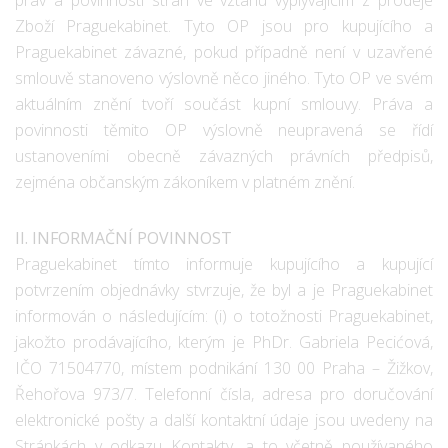
Zboží Praguekabinet. Tyto OP jsou pro kupujícího a
Praguekabinet závazné, pokud případně není v uzavřené
smlouvě stanoveno výslovně něco jiného. Tyto OP ve svém
aktuálním znění tvoří součást kupní smlouvy. Práva a
povinnosti těmito OP výslovně neupravená se řídí
ustanoveními obecně závazných právních předpisů,
zejména občanským zákoníkem v platném znění.
II. INFORMAČNÍ POVINNOST
Praguekabinet tímto informuje kupujícího a kupující
potvrzením objednávky stvrzuje, že byl a je Praguekabinet
informován o následujícím: (i) o totožnosti Praguekabinet,
jakožto prodávajícího, kterým je PhDr. Gabriela Pecićová,
IČO 71504770, místem podnikání 130 00 Praha – Žižkov,
Řehořova 973/7. Telefonní čísla, adresa pro doručování
elektronické pošty a další kontaktní údaje jsou uvedeny na
Stránkách v odkazu Kontakty, a to včetně používaného