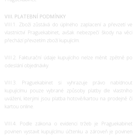
VIII. PLATEBNÍ PODMÍNKY
VIII.1. Zboží zůstává do úplného zaplacení a převzetí ve
vlastnictví Praguekabinet, avšak nebezpečí škody na věci
přechází převzetím zboží kupujícím.
VIII.2. Fakturační údaje kupujícího nelze měnit zpětně po
odeslání objednávky.
VIII.3. Praguekabinet si vyhrazuje právo nabídnout
kupujícímu pouze vybrané způsoby platby dle vlastního
uvážení, kterými jsou platba hotově/kartou na prodejně či
kartou online.
VIII.4. Podle zákona o evidenci tržeb je Praguekabinet
povinen vystavit kupujícímu účtenku a zároveň je povinen