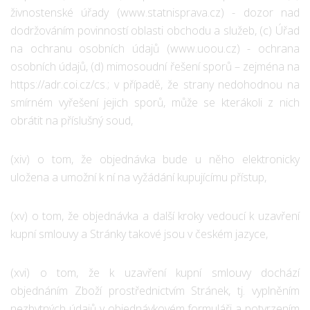
živnostenské úřady (www.statnisprava.cz) - dozor nad
dodržováním povinností oblasti obchodu a služeb, (c) Úřad
na ochranu osobních údajů (www.uoou.cz) - ochrana
osobních údajů, (d) mimosoudní řešení sporů – zejména na
https://adr.coi.cz/cs.; v případě, že strany nedohodnou na
smírném vyřešení jejich sporů, může se kterákoli z nich
obrátit na příslušný soud,
(xiv) o tom, že objednávka bude u něho elektronicky
uložena a umožní k ní na vyžádání kupujícímu přístup,
(xv) o tom, že objednávka a další kroky vedoucí k uzavření
kupní smlouvy a Stránky takové jsou v českém jazyce,
(xvi) o tom, že k uzavření kupní smlouvy dochází
objednáním Zboží prostřednictvím Stránek, tj. vyplněním
nezbytných údajů v objednávkovém formuláři a potvrzením