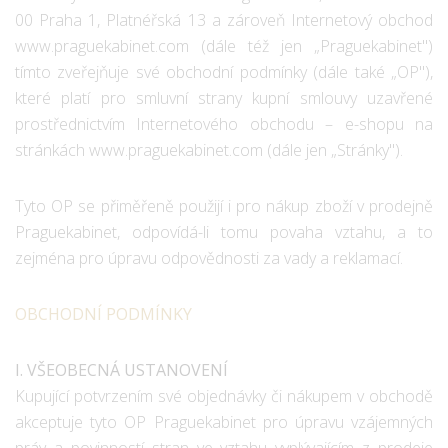
00 Praha 1, Platnéřská 13 a zároveň Internetový obchod
www.praguekabinet.com (dále též jen „Praguekabinet")
tímto zveřejňuje své obchodní podmínky (dále také „OP"),
které platí pro smluvní strany kupní smlouvy uzavřené
prostřednictvím Internetového obchodu – e-shopu na
stránkách www.praguekabinet.com (dále jen „Stránky").
Tyto OP se přiměřeně použijí i pro nákup zboží v prodejně
Praguekabinet, odpovídá-li tomu povaha vztahu, a to
zejména pro úpravu odpovědnosti za vady a reklamací.
OBCHODNÍ PODMÍNKY
I. VŠEOBECNÁ USTANOVENÍ
Kupující potvrzením své objednávky či nákupem v obchodě
akceptuje tyto OP Praguekabinet pro úpravu vzájemných
práv a povinností stran ve vztahu vyplývajícím z prodeje