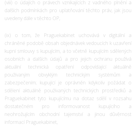
(viii) o údajích o právech vznikajících z vadného plnění a
dalších podmínkách pro uplatňování těchto práv, jak jsou
uvedeny dále v těchto OP,
(ix) o tom, že Praguekabinet uchovává v digitální a
chráněné podobě obsah objednávek vedoucích k uzavření
kupní smlouvy s kupujícím, a to včetně kupujícím sdělených
osobních a dalších údajů a pro jejich ochranu používá
aktuální technická opatření odpovídající aktuálně
používaným obvyklým technickým systémům a
zabezpečením; kupující je oprávněn kdykoliv požádat o
sdělení aktuálně používaných technických prostředků a
Praguekabinet tyto kupujícímu na dotaz sdělí v rozsahu
dostatečném pro informovanost kupujícího a
neohrožujícím obchodní tajemství a jinou důvěrnost
informací Praguekabinet,