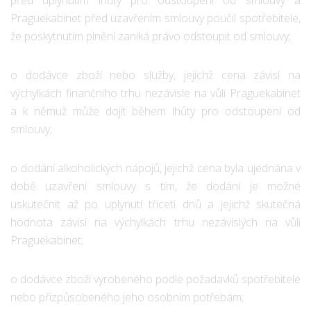
Praguekabinet před uzavřením smlouvy poučil spotřebitele,
že poskytnutím plnění zaniká právo odstoupit od smlouvy;
o dodávce zboží nebo služby, jejichž cena závisí na
výchylkách finančního trhu nezávisle na vůli Praguekabinet
a k němuž může dojít během lhůty pro odstoupení od
smlouvy;
o dodání alkoholických nápojů, jejichž cena byla ujednána v
době uzavření smlouvy s tím, že dodání je možné
uskutečnit až po uplynutí třiceti dnů a jejichž skutečná
hodnota závisí na výchylkách trhu nezávislých na vůli
Praguekabinet;
o dodávce zboží vyrobeného podle požadavků spotřebitele
nebo přizpůsobeného jeho osobním potřebám;