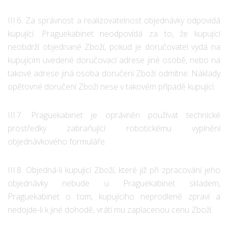
III.6. Za správnost a realizovatelnost objednávky odpovídá
kupující. Praguekabinet neodpovídá za to, že kupující
neobdrží objednané Zboží, pokud je doručovatel vydá na
kupujícím uvedené doručovací adrese jiné osobě, nebo na
takové adrese jiná osoba doručení Zboží odmítne. Náklady
opětovné doručení Zboží nese v takovém případě kupující.
III.7. Praguekabinet je oprávněn používat technické
prostředky zabraňující robotickému vyplnění
objednávkového formuláře.
III.8. Objedná-li kupující Zboží, které již při zpracování jeho
objednávky nebude u Praguekabinet skladem,
Praguekabinet o tom, kupujícího neprodleně zpraví a
nedojde-li k jiné dohodě, vrátí mu zaplacenou cenu Zboží.