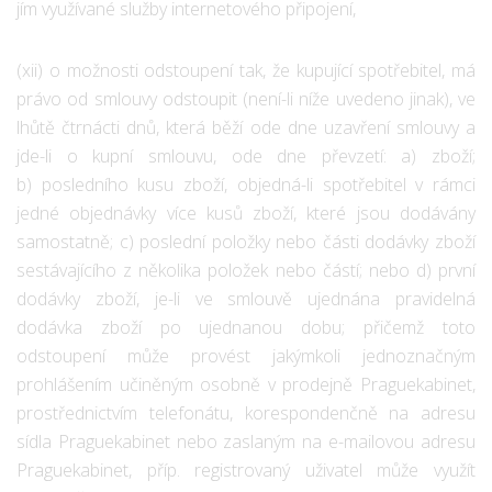
jím využívané služby internetového připojení,
(xii) o možnosti odstoupení tak, že kupující spotřebitel, má
právo od smlouvy odstoupit (není-li níže uvedeno jinak), ve
lhůtě čtrnácti dnů, která běží ode dne uzavření smlouvy a
jde-li o kupní smlouvu, ode dne převzetí: a) zboží;
b) posledního kusu zboží, objedná-li spotřebitel v rámci
jedné objednávky více kusů zboží, které jsou dodávány
samostatně; c) poslední položky nebo části dodávky zboží
sestávajícího z několika položek nebo částí; nebo d) první
dodávky zboží, je-li ve smlouvě ujednána pravidelná
dodávka zboží po ujednanou dobu; přičemž toto
odstoupení může provést jakýmkoli jednoznačným
prohlášením učiněným osobně v prodejně Praguekabinet,
prostřednictvím telefonátu, korespondenčně na adresu
sídla Praguekabinet nebo zaslaným na e-mailovou adresu
Praguekabinet, příp. registrovaný uživatel může využít