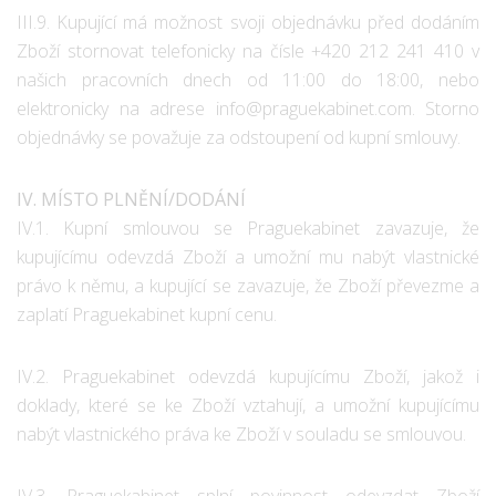
III.9. Kupující má možnost svoji objednávku před dodáním
Zboží stornovat telefonicky na čísle +420 212 241 410 v
našich pracovních dnech od 11:00 do 18:00, nebo
elektronicky na adrese info@praguekabinet.com. Storno
objednávky se považuje za odstoupení od kupní smlouvy.
IV. MÍSTO PLNĚNÍ/DODÁNÍ
IV.1. Kupní smlouvou se Praguekabinet zavazuje, že
kupujícímu odevzdá Zboží a umožní mu nabýt vlastnické
právo k němu, a kupující se zavazuje, že Zboží převezme a
zaplatí Praguekabinet kupní cenu.
IV.2. Praguekabinet odevzdá kupujícímu Zboží, jakož i
doklady, které se ke Zboží vztahují, a umožní kupujícímu
nabýt vlastnického práva ke Zboží v souladu se smlouvou.
IV.3. Praguekabinet splní povinnost odevzdat Zboží