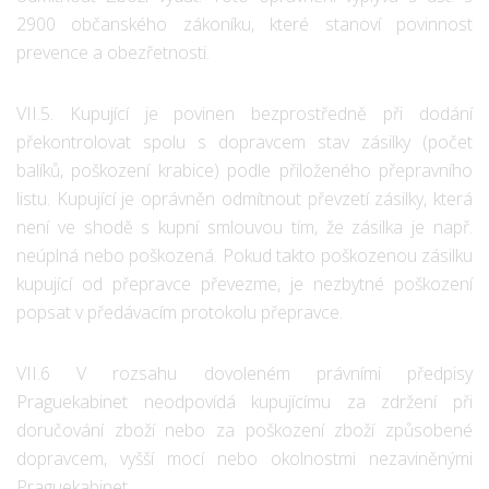
2900 občanského zákoníku, které stanoví povinnost
prevence a obezřetnosti.
VII.5. Kupující je povinen bezprostředně při dodání
překontrolovat spolu s dopravcem stav zásilky (počet
balíků, poškození krabice) podle přiloženého přepravního
listu. Kupující je oprávněn odmítnout převzetí zásilky, která
není ve shodě s kupní smlouvou tím, že zásilka je např.
neúplná nebo poškozená. Pokud takto poškozenou zásilku
kupující od přepravce převezme, je nezbytné poškození
popsat v předávacím protokolu přepravce.
VII.6 V rozsahu dovoleném právními předpisy
Praguekabinet neodpovídá kupujícímu za zdržení při
doručování zboží nebo za poškození zboží způsobené
dopravcem, vyšší mocí nebo okolnostmi nezaviněnými
Praguekabinet.