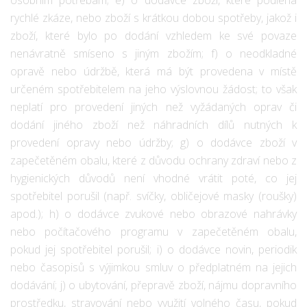
rychlé zkáze, nebo zboží s krátkou dobou spotřeby, jakož i
zboží, které bylo po dodání vzhledem ke své povaze
nenávratně smíseno s jiným zbožím; f) o neodkladné
opravě nebo údržbě, která má být provedena v místě
určeném spotřebitelem na jeho výslovnou žádost; to však
neplatí pro provedení jiných než vyžádaných oprav či
dodání jiného zboží než náhradních dílů nutných k
provedení opravy nebo údržby; g) o dodávce zboží v
zapečetěném obalu, které z důvodu ochrany zdraví nebo z
hygienických důvodů není vhodné vrátit poté, co jej
spotřebitel porušil (např. svíčky, obličejové masky (roušky)
apod.); h) o dodávce zvukové nebo obrazové nahrávky
nebo počítačového programu v zapečetěném obalu,
pokud jej spotřebitel porušil; i) o dodávce novin, periodik
nebo časopisů s výjimkou smluv o předplatném na jejich
dodávání; j) o ubytování, přepravě zboží, nájmu dopravního
prostředku, stravování nebo využití volného času, pokud