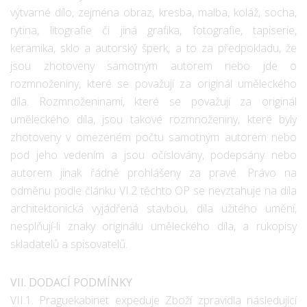
výtvarné dílo, zejména obraz, kresba, malba, koláž, socha,
rytina, litografie či jiná grafika, fotografie, tapiserie,
keramika, sklo a autorský šperk, a to za předpokladu, že
jsou zhotoveny samotným autorem nebo jde o
rozmnoženiny, které se považují za originál uměleckého
díla. Rozmnoženinami, které se považují za originál
uměleckého díla, jsou takové rozmnoženiny, které byly
zhotoveny v omezeném počtu samotným autorem nebo
pod jeho vedením a jsou očíslovány, podepsány nebo
autorem jinak řádně prohlášeny za pravé. Právo na
odměnu podle článku VI.2 těchto OP se nevztahuje na díla
architektonická vyjádřená stavbou, díla užitého umění,
nesplňují-li znaky originálu uměleckého díla, a rukopisy
skladatelů a spisovatelů.
VII. DODACÍ PODMÍNKY
VII.1. Praguekabinet expeduje Zboží zpravidla následující