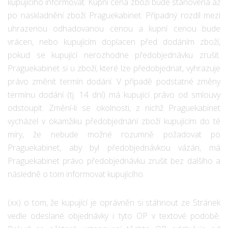
kupujícího informovat. Kupní cena zboží bude stanovena až
po naskladnění zboží Praguekabinet. Případný rozdíl mezi
uhrazenou odhadovanou cenou a kupní cenou bude
vrácen, nebo kupujícím doplacen před dodáním zboží,
pokud se kupující nerozhodne předobjednávku zrušit.
Praguekabinet si u zboží, které lze předobjednat, vyhrazuje
právo změnit termín dodání. V případě podstatné změny
termínu dodání (tj. 14 dní) má kupující právo od smlouvy
odstoupit. Změní-li se okolnosti, z nichž Praguekabinet
vycházel v okamžiku předobjednání zboží kupujícím do té
míry, že nebude možné rozumně požadovat po
Praguekabinet, aby byl předobjednávkou vázán, má
Praguekabinet právo předobjednávku zrušit bez dalšího a
následně o tom informovat kupujícího.
(xx) o tom, že kupující je oprávněn si stáhnout ze Stránek
vedle odeslané objednávky i tyto OP v textové podobě.