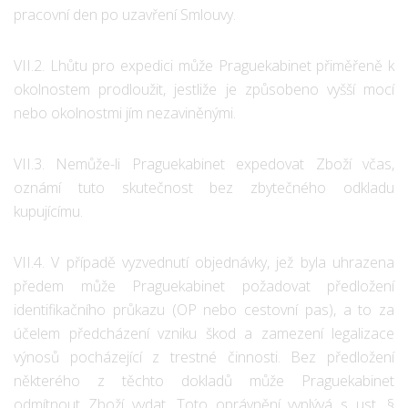
pracovní den po uzavření Smlouvy.
VII.2. Lhůtu pro expedici může Praguekabinet přiměřeně k
okolnostem prodloužit, jestliže je způsobeno vyšší mocí
nebo okolnostmi jím nezaviněnými.
VII.3. Nemůže-li Praguekabinet expedovat Zboží včas,
oznámí tuto skutečnost bez zbytečného odkladu
kupujícímu.
VII.4. V případě vyzvednutí objednávky, jež byla uhrazena
předem může Praguekabinet požadovat předložení
identifikačního průkazu (OP nebo cestovní pas), a to za
účelem předcházení vzniku škod a zamezení legalizace
výnosů pocházející z trestné činnosti. Bez předložení
některého z těchto dokladů může Praguekabinet
odmítnout Zboží vydat. Toto oprávnění vyplývá s ust. §