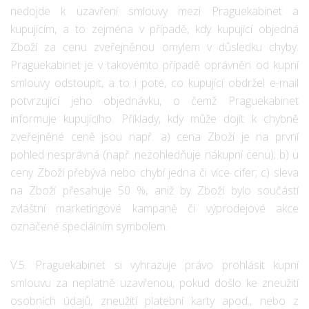
nedojde k uzavření smlouvy mezi Praguekabinet a
kupujícím, a to zejména v případě, kdy kupující objedná
Zboží za cenu zveřejněnou omylem v důsledku chyby.
Praguekabinet je v takovémto případě oprávněn od kupní
smlouvy odstoupit, a to i poté, co kupující obdržel e-mail
potvrzující jeho objednávku, o čemž Praguekabinet
informuje kupujícího. Příklady, kdy může dojít k chybně
zveřejněné ceně jsou např. a) cena Zboží je na první
pohled nesprávná (např. nezohledňuje nákupní cenu); b) u
ceny Zboží přebývá nebo chybí jedna či více cifer; c) sleva
na Zboží přesahuje 50 %, aniž by Zboží bylo součástí
zvláštní marketingové kampaně či výprodejové akce
označené speciálním symbolem.
V.5. Praguekabinet si vyhrazuje právo prohlásit kupní
smlouvu za neplatně uzavřenou, pokud došlo ke zneužití
osobních údajů, zneužití platební karty apod., nebo z