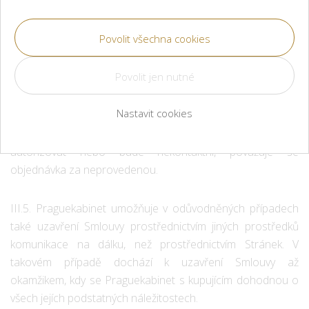
dochází odesláním objednávky ze strany kupujícího
prostřednictvím vyplněného objednávkového formuláře a
jejím potvrzením ze strany Praguekabinet.
III.4. V odůvodněných případech, zejména při
pochybnostech o správnosti či vážnosti objednávky, je
Nastavit cookies
Praguekabinet oprávněn požádat kupujícího o autorizaci
odeslané objednávky. Odmítne-li kupující objednávku
autorizovat nebo bude nekontaktní, považuje se
objednávka za neprovedenou.
III.5. Praguekabinet umožňuje v odůvodněných případech
také uzavření Smlouvy prostřednictvím jiných prostředků
komunikace na dálku, než prostřednictvím Stránek. V
takovém případě dochází k uzavření Smlouvy až
okamžikem, kdy se Praguekabinet s kupujícím dohodnou o
všech jejích podstatných náležitostech.