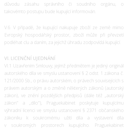
důvodu zásahu správního či soudního orgánu, o
takovémto postupu bude kupující informován.
V.6. V případě, že kupující nakupuje zboží ze země mimo
Evropský hospodářský prostor, zboží může při převzetí
podléhat clu a daním, za jejichž úhradu zodpovídá kupující.
VI. LICENČNÍ UJEDNÁNÍ
VI.1 Uzavřením Smlouvy, jejímž předmětem je jediný originál
autorského díla ve smyslu ustanovení § 2 odst. 1 zákona č.
121/2000 Sb., o právu autorském, o právech souvisejících s
právem autorským a o změně některých zákonů (autorský
zákon), ve znění pozdějších předpisů (dále též „autorský
zákon" a „dílo"), Praguekabinet poskytuje kupujícímu
výhradní licenci ve smyslu ustanovení § 2371 občanského
zákoníku k soukromému užití díla a vystavení díla
v soukromých prostorech kupujícího. Praguekabinet