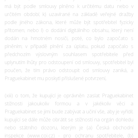
má být podle smlouvy plněno k určitému datu nebo v
určitém období; k) uzavírané na základě veřejné dražby
podle jiného zákona, které může být spotřebitel fyzicky
přítomen; nebo l) o dodání digitálního obsahu, který není
dodán na hmotném nosiči, poté, co bylo započato s
plněním; v případě plnění za úplatu, pokud započalo s
předchozím výslovným souhlasem spotřebitele před
uplynutím lhůty pro odstoupení od smlouvy, spotřebitel byl
poučen, že tím právo odstoupit od smlouvy zaniká, a
Praguekabinet mu poskytl příslušené potvrzení,
(xiii) o tom, že kupující je oprávněn zaslat Praguekabinet
stížnosti jakoukoliv formou a v jakékoliv věci a
Praguekabinet se jimi bude zabývat a učiní vše, aby je vyřídil;
kupující se dále může obrátit se stížností na orgán dohledu
nebo státního dozoru, kterým je (a) Česká obchodní
inspekce (www.coi.cz) - pro ochranu spotřebitele, (b)