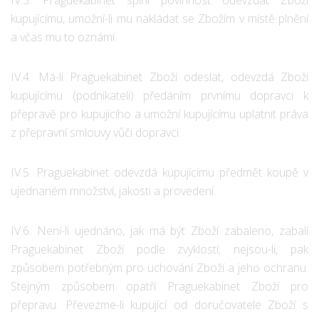
kupujícímu, umožní-li mu nakládat se Zbožím v místě plnění
a včas mu to oznámí.
IV.4. Má-li Praguekabinet Zboží odeslat, odevzdá Zboží
kupujícímu (podnikateli) předáním prvnímu dopravci k
přepravě pro kupujícího a umožní kupujícímu uplatnit práva
z přepravní smlouvy vůči dopravci.
IV.5. Praguekabinet odevzdá kupujícímu předmět koupě v
ujednaném množství, jakosti a provedení.
IV.6. Není-li ujednáno, jak má být Zboží zabaleno, zabalí
Praguekabinet Zboží podle zvyklostí; nejsou-li, pak
způsobem potřebným pro uchování Zboží a jeho ochranu.
Stejným způsobem opatří Praguekabinet Zboží pro
přepravu. Převezme-li kupující od doručovatele Zboží s