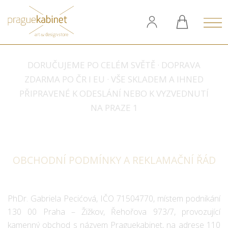
DORUČUJEME PO CELÉM SVĚTĚ · DOPRAVA
ZDARMA PO ČR I EU · VŠE SKLADEM A IHNED
PŘIPRAVENÉ K ODESLÁNÍ NEBO K VYZVEDNUTÍ
NA PRAZE 1
OBCHODNÍ PODMÍNKY A REKLAMAČNÍ ŘÁD
PhDr. Gabriela Pecićová, IČO 71504770, místem podnikání
130 00 Praha – Žižkov, Řehořova 973/7, provozující
kamenný obchod s názvem Praguekabinet, na adrese 110