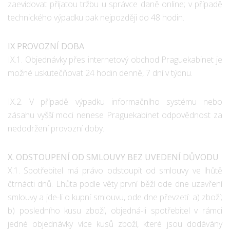
zaevidovat přijatou tržbu u správce daně online; v případě
technického výpadku pak nejpozději do 48 hodin.
IX PROVOZNÍ DOBA
IX.1. Objednávky přes internetový obchod Praguekabinet je
možné uskutečňovat 24 hodin denně, 7 dní v týdnu.
IX.2. V případě výpadku informačního systému nebo
zásahu vyšší moci nenese Praguekabinet odpovědnost za
nedodržení provozní doby.
X. ODSTOUPENÍ OD SMLOUVY BEZ UVEDENÍ DŮVODU
X.1. Spotřebitel má právo odstoupit od smlouvy ve lhůtě
čtrnácti dnů. Lhůta podle věty první běží ode dne uzavření
smlouvy a jde-li o kupní smlouvu, ode dne převzetí: a) zboží;
b) posledního kusu zboží, objedná-li spotřebitel v rámci
jedné objednávky více kusů zboží, které jsou dodávány