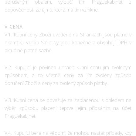
porušeným obalem, vyloučí tím Praguekabinet z
odpovědnosti za újmu, která mu tím vznikne.
V. CENA
V.1. Kupní ceny Zboží uvedené na Stránkách jsou platné v
okamžiku vzniku Smlouvy, jsou konečné a obsahují DPH v
aktuálně platné sazbě.
V.2. Kupující je povinen uhradit kupní cenu jím zvoleným
způsobem, a to včetně ceny za jím zvolený způsob
doručení Zboží a ceny za zvolený způsob platby.
V.3. Kupní cena se považuje za zaplacenou s ohledem na
výběr způsobu placení teprve jejím připsáním na účet
Praguekabinet.
V.4. Kupující bere na vědomí, že mohou nastat případy, kdy