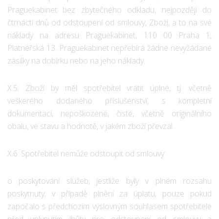
Praguekabinet bez zbytečného odkladu, nejpozději do
čtrnácti dnů od odstoupení od smlouvy, Zboží, a to na své
náklady na adresu Praguekabinet, 110 00 Praha 1,
Platnéřská 13. Praguekabinet nepřebírá žádné nevyžádané
zásilky na dobírku nebo na jeho náklady.
X.5. Zboží by měl spotřebitel vrátit úplné, tj. včetně
veškerého dodaného příslušenství, s kompletní
dokumentací, nepoškozené, čisté, včetně originálního
obalu, ve stavu a hodnotě, v jakém zboží převzal.
X.6. Spotřebitel nemůže odstoupit od smlouvy:
o poskytování služeb, jestliže byly v plném rozsahu
poskytnuty; v případě plnění za úplatu, pouze pokud
započalo s předchozím výslovným souhlasem spotřebitele
před uplynutím lhůty pro odstoupení od smlouvy a