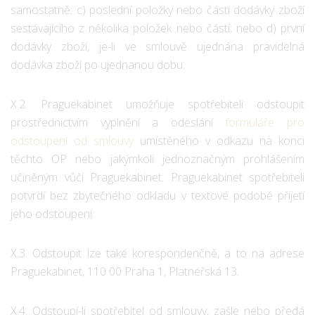
samostatně; c) poslední položky nebo části dodávky zboží
sestávajícího z několika položek nebo částí; nebo d) první
dodávky zboží, je-li ve smlouvě ujednána pravidelná
dodávka zboží po ujednanou dobu.
X.2. Praguekabinet umožňuje spotřebiteli odstoupit
prostřednictvím vyplnění a odeslání
formuláře pro
odstoupení od smlouvy
umístěného v odkazu na konci
těchto OP nebo jakýmkoli jednoznačným prohlášením
učiněným vůči Praguekabinet. Praguekabinet spotřebiteli
potvrdí bez zbytečného odkladu v textové podobě přijetí
jeho odstoupení.
X.3. Odstoupit lze také korespondenčně, a to na adrese
Praguekabinet, 110 00 Praha 1, Platnéřská 13.
X.4. Odstoupí-li spotřebitel od smlouvy, zašle nebo předá