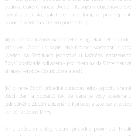
podnikatelské činnosti. Uvede-li Kupující v objednávce své
identifikační číslo, pak bere na vědomí, že pro něj platí
pravidla uvedená v OP pro podnikatele;
(iii) o označení zboží nabízeného Praguekabinet k prodeji
(dále jen „Zboží") a popis jeho hlavních vlastností je vždy
uveden na Stránkách jednotlivě u každého nabízeného
Zboží, popřípadě odkazem – prolinkem na další internetové
stránky (výrobce /distributora apod.),
(iv) o ceně Zboží, případně způsobu jejího výpočtu včetně
všech daní a poplatků tak, že cena je vždy uvedena u
jednotlivého Zboží nabízeného k prodeji a tato cena je vždy
konečná včetně DPH,
(v) o způsobu platby včetně případné povinnosti hradit