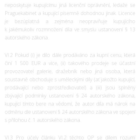
neposkytuje kupujícímu jiná licenční oprávnění, ledaže se
Praguekabinet a kupující písemně dohodnou jinak. Licence
je bezúplatná a zejména neopravňuje kupujícího
k jakémukoliv rozmnožení díla ve smyslu ustanovení § 13
autorského zákona.
VI.2 Pokud (i) je dílo dále prodáváno za kupní cenu, která
činí 1 500 EUR a více, (ii) takového prodeje se účastní
provozovatel galerie, dražebník nebo jiná osoba, která
soustavně obchoduje s uměleckými díly (ať jakožto kupující,
prodávající nebo zprostředkovatel) a (iii) jsou splněny
zbývající podmínky ustanovení § 24 autorského zákona,
kupující tímto bere na vědomí, že autor díla má nárok na
odměnu dle ustanovení § 24 autorského zákona ve spojení
s přílohou č. 1 autorského zákona.
VI.3 Pro účely článku VI.2 těchto OP se dílem rozumí