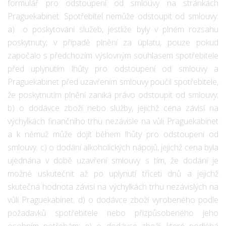
formulář pro odstoupení od smlouvy na stránkách
Praguekabinet. Spotřebitel nemůže odstoupit od smlouvy:
a) o poskytování služeb, jestliže byly v plném rozsahu
poskytnuty; v případě plnění za úplatu, pouze pokud
započalo s předchozím výslovným souhlasem spotřebitele
před uplynutím lhůty pro odstoupení od smlouvy a
Praguekabinet před uzavřením smlouvy poučil spotřebitele,
že poskytnutím plnění zaniká právo odstoupit od smlouvy;
b) o dodávce zboží nebo služby, jejichž cena závisí na
výchylkách finančního trhu nezávisle na vůli Praguekabinet
a k němuž může dojít během lhůty pro odstoupení od
smlouvy; c) o dodání alkoholických nápojů, jejichž cena byla
ujednána v době uzavření smlouvy s tím, že dodání je
možné uskutečnit až po uplynutí třiceti dnů a jejichž
skutečná hodnota závisí na výchylkách trhu nezávislých na
vůli Praguekabinet; d) o dodávce zboží vyrobeného podle
požadavků spotřebitele nebo přizpůsobeného jeho
osobním potřebám; e) o dodávce zboží, které podléhá