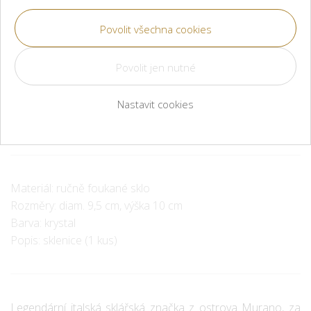
2 800 Kč
Méně
Více
Nastavit cookies
Ihned k odeslání nebo vyzvednutí
Materiál: ručně foukané sklo
Rozměry: diam. 9,5 cm, výška 10 cm
Barva: krystal
Popis: sklenice (1 kus)
Legendární italská sklářská značka z ostrova Murano, za