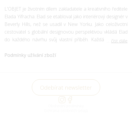
L'OBJET je životním dílem zakladatele a kreativního ředitele
Elada Yifracha. Elad se etabloval jako interiérový designér v
Beverly Hills, než se usadil v New Yorku. Jako celoživotní
cestovatel s globální designovou perspektivou vkládá Elad
do každého návrhu svůj vlastní příběh. Každá kolekce je
číst dále
živoucí poctou jak kulturám, které je inspirovaly, tak
řemeslníkům, kteří je přivádějí k životu.
Podmínky užívání zboží
Eladovy kolekce přesahují tradiční řemeslné zpracování díky
úsilí a představivosti, čímž vytvářejí novou úroveň
moderního umění. Vášeň pro inovace – jak v technikách, tak
v použití vysoce kvalitních materiálů – prostupuje vše, co
Odebírat newsletter
vytváří. Každá kolekce je bohatá na detaily a
bezkonkurenční v kvalitě.
Obchodní podmínky
Ruční techniky používané při výrobě a nádherné kusy, které
Ochrana osobních údajů
produkují, jsou ve světě jedinečné. Techniky šperkařství jsou
využívány k vytvoření nejpropracovanějších fotorámečků;
používají se zakázkové sádrové formy, které jsou tak jemné,