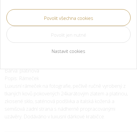
Produkt je nedostupný.
Materiál: Navrženo pouze pro vertikální orientaci, platinové
pokovení, zkosené sklo, saténová podšívka a kožená zadní
Nastavit cookies
strana.
Rozměry: 10 x 15 cm
Barva: platinová
Popis: Rámeček
Luxusní rámeček na fotografie, pečlivě ručně vyrobený z
tkaných kovů pokovených 24karátovým zlatem a platinou,
zkosené sklo, saténová podšívka a italská kožená a
semišová zadní strana s nádherně propracovanými
uzávěry. Dodáváno v luxusní dárkové krabičce.