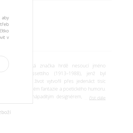
, aby
er 11 cm
třeb
čítko
čka
vit v
ultovní milánská značka hrdě nesoucí jméno
Piera Fornassettiho (1913–1988), jenž byl
tí a za svůj život vytvořil přes jedenáct tisíc
telném stylu, plném fantazie a poetického humoru.
em i kreslířem, nápaditým designérem, významně
číst dále
eho odkaz žije dál díky reedicím jeho jedinečných děl
ckým potiskům. Nábytek a doplňky z kovu, skla a
zboží
továny na základě historických archivů, které má
rův syn Barnaby Fornassetti. Impozantní je