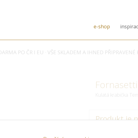
e-shop
inspira
ARMA PO ČR I EU · VŠE SKLADEM A IHNED PŘIPRAVENÉ 
Fornasetti
Kulatá krabička Tem
Produkt je 