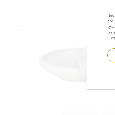
Neus
pro
využ
„Při
pod