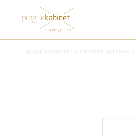
DORUČUJEME PO CELÉM SVĚTĚ · DOPRAVA ZD