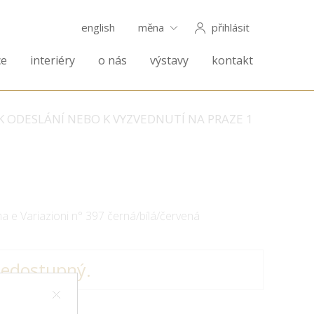
english
měna
přihlásit
ce
interiéry
o nás
výstavy
kontakt
K ODESLÁNÍ NEBO K VYZVEDNUTÍ NA PRAZE 1
a e Variazioni n° 397 černá/bílá/červená
nedostupný.