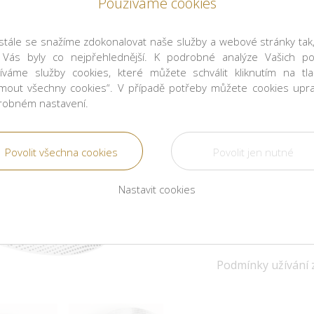
Používáme cookies
Materiál: porcelán
tále se snažíme zdokonalovat naše služby a webové stránky tak
Rozměry: ∅ Diamet
 Vás byly co nejpřehlednější. K podrobné analýze Vašich po
Barva: černá, bílá
íváme služby cookies, které můžete schválit kliknutím na tla
Popis: kulatá krabi
jmout všechny cookies“. V případě potřeby můžete cookies upra
robném nastavení.
Piero Fornasetti
K
slavného umělce 
Nastavit cookies
renesanční osobnos
objektů v nezaměni
Byl skvělým malíř
ovlivnil též módu. J
a díky jeho ikoni
Podmínky užívání 
porcelánu jsou edi
pod dohledem Pie