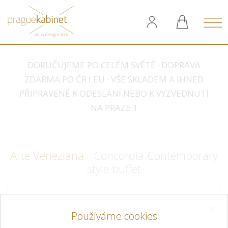
DORUČUJEME PO CELÉM SVĚTĚ · DOPRAVA
ZDARMA PO ČR I EU · VŠE SKLADEM A IHNED
PŘIPRAVENÉ K ODESLÁNÍ NEBO K VYZVEDNUTÍ
NA PRAZE 1
Arte Veneziana -
Concordia Contemporary
style buffet
Používáme cookies