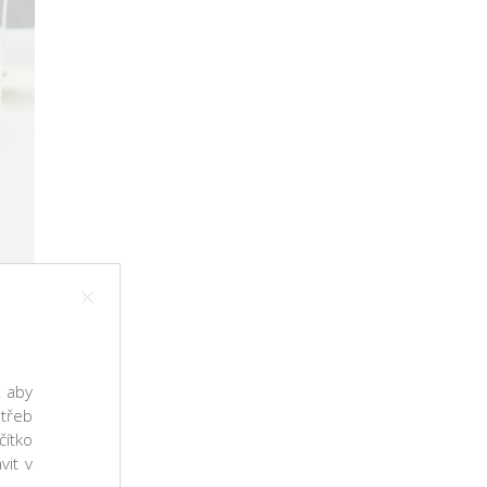
, aby
třeb
čítko
vit v