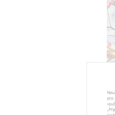
Neus
pro
využ
„Při