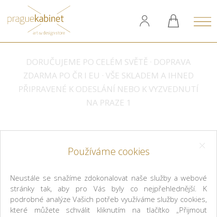
DORUČUJEME PO CELÉM SVĚTĚ · DOPRAVA
ZDARMA PO ČR I EU · VŠE SKLADEM A IHNED
PŘIPRAVENÉ K ODESLÁNÍ NEBO K VYZVEDNUTÍ
NA PRAZE 1
Používáme cookies
Praguekabinet získal 2.místo na
Neustále se snažíme zdokonalovat naše služby a webové
Czech Grand Design
stránky tak, aby pro Vás byly co nejpřehlednější. K
podrobné analýze Vašich potřeb využíváme služby cookies,
praguekabinet je hrdý na to, že se umístil na
které můžete schválit kliknutím na tlačítko „Přijmout
druhém místě ve finále prestižních cen