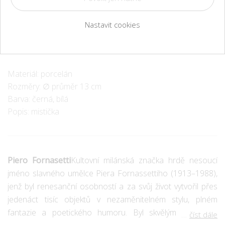
Produkt je nedostupný.
Nastavit cookies
Materiál: porcelán
Rozměry: ∅ průměr 13 cm
Barva: černá, bílá
Popis: mistička
Piero Fornasetti
Kultovní milánská značka hrdě nesoucí
jméno slavného umělce Piera Fornassettiho (1913–1988),
jenž byl renesanční osobností a za svůj život vytvořil přes
jedenáct tisíc objektů v nezaměnitelném stylu, plném
fantazie a poetického humoru. Byl skvělým malířem i
číst dále