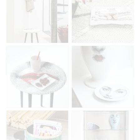
Fornasetti
Fornasetti, Venini
Inspirace
Inspirace
Fornasetti,
Fornasetti
Nymphenburg
Inspirace
Inspirace
Fornasetti
Praguekabinet