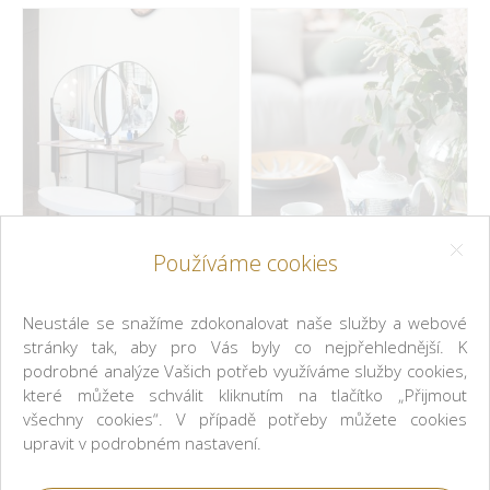
Nika Zupanc, Arik
Fornasetti
Levy
Inspirace
Používáme cookies
Fornasetti,
Fornasetti,
Neustále se snažíme zdokonalovat naše služby a webové
Nymphenburg, Venini
Nymphenburg
stránky tak, aby pro Vás byly co nejpřehlednější. K
Inspirace
Inspirace
podrobné analýze Vašich potřeb využíváme služby cookies,
které můžete schválit kliknutím na tlačítko „Přijmout
všechny cookies“. V případě potřeby můžete cookies
upravit v podrobném nastavení.