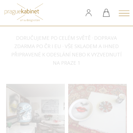
DORUČUJEME PO CELÉM SVĚTĚ · DOPRAVA
ZDARMA PO ČR I EU · VŠE SKLADEM A IHNED
PŘIPRAVENÉ K ODESLÁNÍ NEBO K VYZVEDNUTÍ
NA PRAZE 1
Arik Levy
Fornasetti
Inspirace
Inspirace